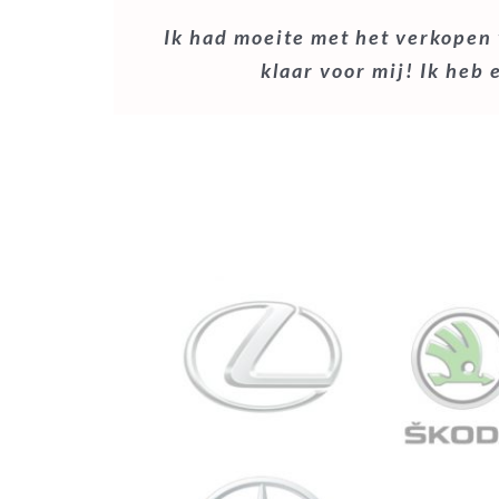
Ik had moeite met het verkopen
Mijn zus had eerder al haar auto
klaar voor mij! Ik heb 
bij het al gauw teruggebeld of
waardoor he