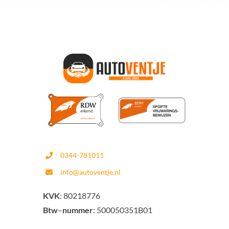
0344-781011
info@autoventje.nl
KVK
: 80218776
Btw
–
nummer
: 500050351B01