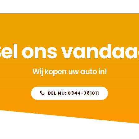
el ons vanda
Wij kopen uw auto in!
BEL NU: 0344-781011