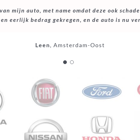
 van mijn auto, met name omdat deze ook schade
 verkocht aan Autoventje en adviseerde mij dat 
een eerlijk bedrag gekregen, en de auto is nu ve
 men kon komen kijken naar mijn auto. Na overle
t hele proces niet langer dan een paar dagen he
Leen
,
Amsterdam-Oost
Sylvie
Gorinchem