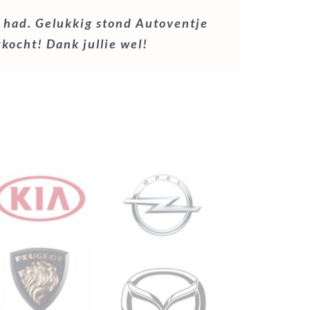
 had. Gelukkig stond Autoventje
ook te doen. Ik nam contact op en
rkocht! Dank jullie wel!
g kregen we gelijk een goed bod
eft geduurd.