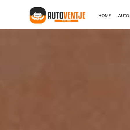
Ga
naar
HOME
AUTO
inhoud