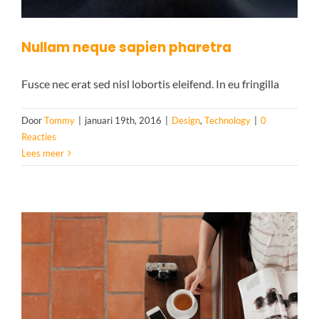
Nullam neque sapien pharetra
Fusce nec erat sed nisl lobortis eleifend. In eu fringilla
Door
Tommy
|
januari 19th, 2016
|
Design
,
Technology
|
0
Reacties
Lees meer