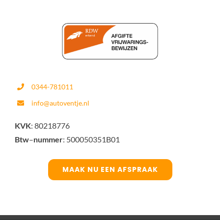
0344-781011
info@autoventje.nl
KVK
: 80218776
Btw
–
nummer
: 500050351B01
MAAK NU EEN AFSPRAAK