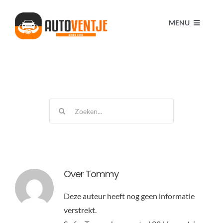
Ga
naar
MENU
inhoud
HOME
AUTO
Zoeken
naar:
(BESTEL) BUS
SCHADE AUTO
Over
Tommy
Deze auteur heeft nog geen informatie
SLOOP AUTO
verstrekt.