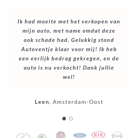
Ik had moeite met het verkopen van
Mijn zus had eerder al haar auto
mijn auto, met name omdat deze
verkocht aan Autoventje en
ook schade had. Gelukkig stond
adviseerde mij dat ook te doen. Ik
Autoventje klaar voor mij! Ik heb
nam contact op en bij het al gauw
een eerlijk bedrag gekregen, en de
teruggebeld of men kon komen
auto is nu verkocht! Dank jullie
kijken naar mijn auto. Na overleg
wel!
kregen we gelijk een goed bod
waardoor het hele proces niet
langer dan een paar dagen heeft
Leen
,
Amsterdam-Oost
geduurd.
Sylvie
Gorinchem