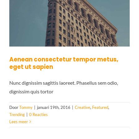
CONTACT
FAQ
Aenean consectetur tempor metus,
eget ut sapien
Nunc dignissim sagittis laoreet. Phasellus sem odio,
dignissim quis tortor
Door
Tommy
|
januari 19th, 2016
|
Creative
,
Featured
,
Trending
|
0 Reacties
Lees meer