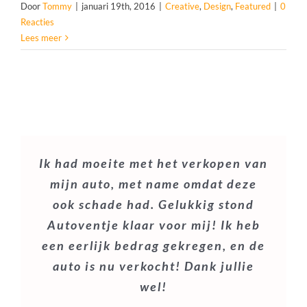
Door
Tommy
|
januari 19th, 2016
|
Creative
,
Design
,
Featured
|
0
Reacties
Lees meer
Ik had moeite met het verkopen van
Mijn zus had eerder al haar auto
mijn auto, met name omdat deze
verkocht aan Autoventje en
ook schade had. Gelukkig stond
adviseerde mij dat ook te doen. Ik
Autoventje klaar voor mij! Ik heb
nam contact op en bij het al gauw
een eerlijk bedrag gekregen, en de
teruggebeld of men kon komen
auto is nu verkocht! Dank jullie
kijken naar mijn auto. Na overleg
wel!
kregen we gelijk een goed bod