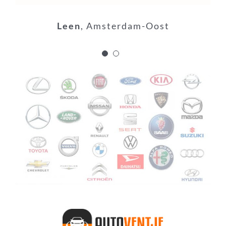
waardoor het hele proces niet
langer dan een paar dagen heeft
Leen
,
Amsterdam-Oost
geduurd.
Sylvie
Gorinchem